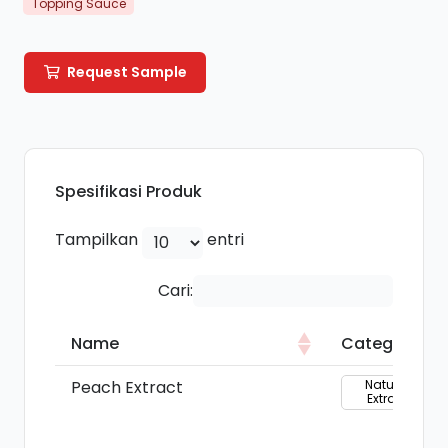
Topping Sauce
Request Sample
Spesifikasi Produk
Tampilkan
entri
Cari:
Name
Category
Name
Category
Peach Extract
Natural
Extract