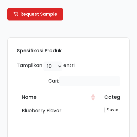
Request Sample
Spesifikasi Produk
Tampilkan
entri
Cari:
Name
Category
Name
Category
Blueberry Flavor
Flavor