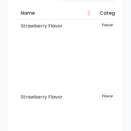
Name
Category
Name
Category
Strawberry Flavor
Flavor
Strawberry Flavor
Flavor