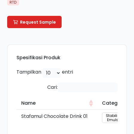
RTD
Request Sample
Spesifikasi Produk
Tampilkan
entri
Cari:
Name
Category
Name
Category
Stafamul Chocolate Drink 01
Stabilizer &
Emulsifier